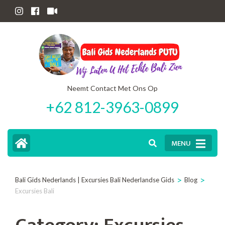
Skip
to
content
(Press
Enter)
Neemt Contact Met Ons Op
+62 812-3963-0899
MENU
>
>
Bali Gids Nederlands | Excursies Bali Nederlandse Gids
Blog
Excursies Bali